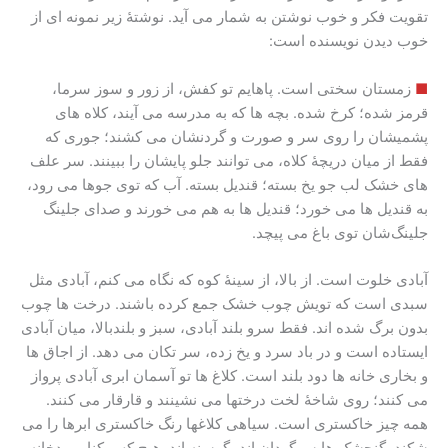
تقویت فکر و خوب نوشتن به شمار می آید. نوشتۀ زیر نمونه ای از
خوب دیدن نویسنده است:
■
زمستان سختی است. پاهایم تو کفش، از زور و سوز سرما،
قرمز شده؛ کرخ شده. بچه ها که به مدرسه می آیند، کلاه های
پشمیشان را روی سر و صورت و گردنشان می کشند؛ جوری که
فقط از میان دریچۀ کلاه، می توانند جلو پایشان را ببینند. سر علف
های خشک لب جو یخ بسته؛ قندیل بسته. آب که توی جوها می رود،
به قندیل ها می خورد؛ قندیل ها به هم می خورند و صدای جلینگ
جلینگ‌شان توی باغ می پیچد.
آبادی خلوت است. از بالا، از سینۀ کوه که نگاه می کنم، آبادی مثل
سبدی است که تویش چوب خشک جمع کرده باشند. درخت ها چوب
بدون برگ شده اند. فقط سرو بلند آبادی، سبز و بلندبالا، میان آبادی
ایستاده است و در باد سرد و یخ زده، سر تکان می دهد. از اجاق ها
و بخاری خانه ها دود بلند است. کلاغ ها تو آسمان ابری آبادی پرواز
می کنند؛ روی شاخۀ لخت درختها می نشینند و قارقار می کنند.
همه چیز خاکستری است. سیاهی کلاغها رنگ خاکستری ابرها را می