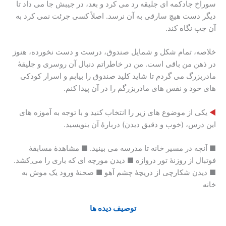
سوراخ جادکمه ای جلیقه رد می کرد و بعد، در جیبش جا می داد تا
دیگر دست هیچ سارقی به آن نرسد. اصلاً کسی جرئت نمی کرد به
آن چپ نگاه کند.
خلاصه، تمام شکل و شمایل صندوق، درست و دست نخورده، هنوز
در ذهن من باقی است. من در خاطراتم دنبال آن روسری و جلیقۀ
مادربزرگ می گردم تا شاید کلید صندوق را بیابم و اسرار کودکی
های خود و نفس های مادربزرگم را در آن پیدا کنم.
◄
یکی از موضوع های زیر را انتخاب کنید و با توجه به آموزه های
این درس، (خوب و دقیق دیدن) دربارۀ آن بنویسید.
■ آنچه در مسیر خانه تا مدرسه می بینید. ■ مشاهدۀ مسابقۀ
فوتبال از روزنۀ تور دروازه ■ دیدن مورچه ای که باری را می ِکشد.
■ دیدن شکارچی از دریچۀ چشم آهو ■ صحنۀ ورود یک موش به
خانه
توصیف دیده ها