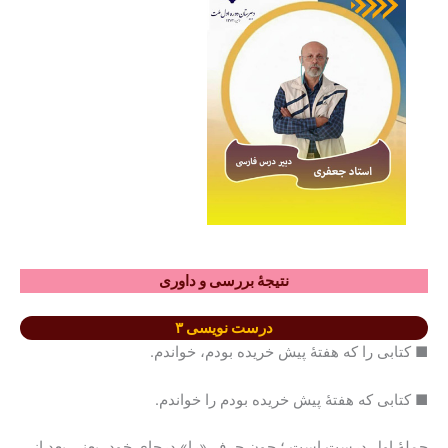
نتیجۀ بررسی و داوری
درست نویسی ۳
■ کتابی را که هفتۀ پیش خریده بودم، خواندم.
■ کتابی که هفتۀ پیش خریده بودم را خواندم.
جملۀ اول درست است ؛ چون حرف «را» درجای خود، یعنی بعد از