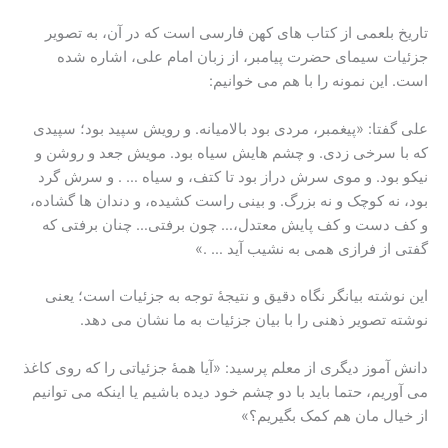
تاریخ بلعمی از کتاب های کهن فارسی است که در آن، به تصویر
جزئیات سیمای حضرت پیامبر، از زبان امام علی، اشاره شده
است. این نمونه را با هم می خوانیم:
علی گفتا: «پیغمبر، مردی بود بالامیانه. و رویش سپید بود؛ سپیدی
که با سرخی زدی. و چشم هایش سیاه بود. مویش جعد و روشن و
نیکو بود. و موی سرش دراز بود تا کتف، و سیاه … . و سرش گرد
بود، نه کوچک و نه بزرگ. و بینی راست کشیده، و دندان ها گشاده،
و کف دست و کف پایش معتدل،… چون برفتی… چنان برفتی که
گفتی از فرازی همی به نشیب آید … .»
این نوشته بیانگر نگاه دقیق و نتیجۀ توجه به جزئیات است؛ یعنی
نوشته تصویر ذهنی را با بیان جزئیات به ما نشان می دهد.
دانش آموز دیگری از معلم پرسید: «آیا همۀ جزئیاتی را که روی کاغذ
می آوریم، حتما باید با دو چشم خود دیده باشیم یا اینکه می توانیم
از خیال مان هم کمک بگیریم؟»