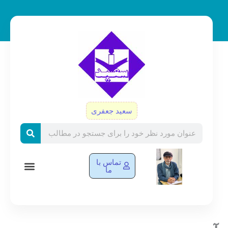
رش
ه
حتوا
سعید جعفری
Search
تماس با
ما