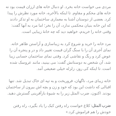
مردی می خواست خانه بخرد. او دنبال خانه های ارزان قیمت بود نه
خانه های محکم و مقاوم. تا اینکه بالأخره، خانه مورد نظرش را پیدا
کرد. بعضی از دوستان آشنا به معماری ساختمان به او تذکر دادند
که این خانه بنیان محکمی ندارد، آن را نخر؛ اما مرد به آنها گفت:
وقتی خانه را خریدم، خواهید دید که چه خانۀ زیبایی است.
مرد خانه را خرید و شروع کرد به زیباسازی و آراستن ظاهر خانه.
نمای آجری آن را با سنگ گران قیمت تغییر داد و در و پنجره آن را
عوض کرد و رنگ و نقاشی کرد. وقتی نمای ساختمان حسابی زیبا
شد، آن شخص به دوستانش گفت: می بینید، مانند عروسک شده
است. تا اینکه کی روز، زلزله خیلی ضعیفی آمد.
خانه زیبای مرد، ناگهان، فروریخت و به تپه ای خاک تبدیل شد. تنها
اقبالی که داشت این بود که خود و زن و بچه اش بیرون از ساختمان
بودند. اکنون، ضرب المثل زیر را به شیوۀ بازآفرینی گسترش دهید.
ضرب المثل
:
کلاغ خواست راه رفتن کبک را یاد بگیرد، راه رفتن
خودش را هم فراموش کرد.»