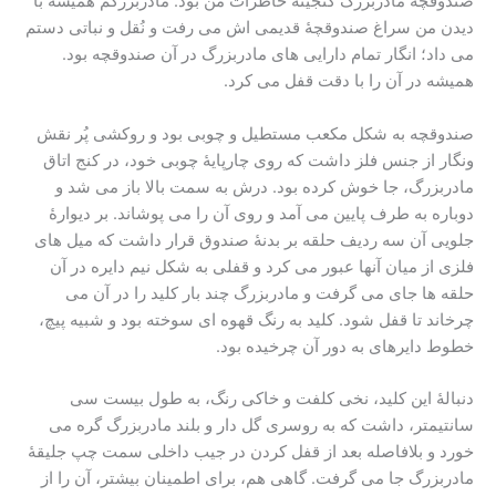
صندوقچۀ مادربزرگ گنجینۀ خاطرات من بود. مادربزرگم همیشه با
دیدن من سراغ صندوقچۀ قدیمی اش می رفت و نُقل و نباتی دستم
می داد؛ انگار تمام دارایی های مادربزرگ در آن صندوقچه بود.
همیشه در آن را با دقت قفل می کرد.
صندوقچه به شکل مکعب مستطیل و چوبی بود و روکشی پُر نقش
ونگار از جنس فلز داشت که روی چارپایۀ چوبی خود، در کنج اتاق
مادربزرگ، جا خوش کرده بود. درش به سمت بالا باز می شد و
دوباره به طرف پایین می آمد و روی آن را می پوشاند. بر دیوارۀ
جلویی آن سه ردیف حلقه بر بدنۀ صندوق قرار داشت که میل های
فلزی از میان آنها عبور می کرد و قفلی به شکل نیم دایره در آن
حلقه ها جای می گرفت و مادربزرگ چند بار کلید را در آن می
چرخاند تا قفل شود. کلید به رنگ قهوه ای سوخته بود و شبیه پیچ،
خطوط دایرهای به دور آن چرخیده بود.
دنبالۀ این کلید، نخی کلفت و خاکی رنگ، به طول بیست سی
سانتیمتر، داشت که به روسری گل دار و بلند مادربزرگ گره می
خورد و بلافاصله بعد از قفل کردن در جیب داخلی سمت چپ جلیقۀ
مادربزرگ جا می گرفت. گاهی هم، برای اطمینان بیشتر، آن را از