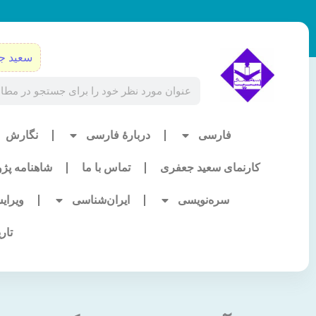
رش
ه
حتوا
سعید ج
Search
فارسی
دربارۀ فارسی
نگارش
کارنمای سعید جعفری
تماس با ما
شاهنامه پژ
سره‌نویسی
ایران‌شناسی
ویرای
تار