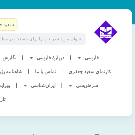
رش
ه
حتوا
سعید ج
Search
فارسی
دربارۀ فارسی
نگارش
کارنمای سعید جعفری
تماس با ما
شاهنامه پژ
سره‌نویسی
ایران‌شناسی
ویرای
تار