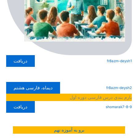
دریافت
fr8azm-deysh1
دیماه، فارسی هشتم
fr8azm-deysh2
بارم بندی درس فارسی دوره اول
دریافت
shomarak7-8-9
برو به آموزه نهم