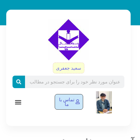
رش
ه
حتوا
سعید جعفری
Search
تماس با
ما