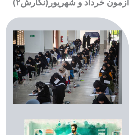
آزمون خرداد و شهریور(نگارش۲)