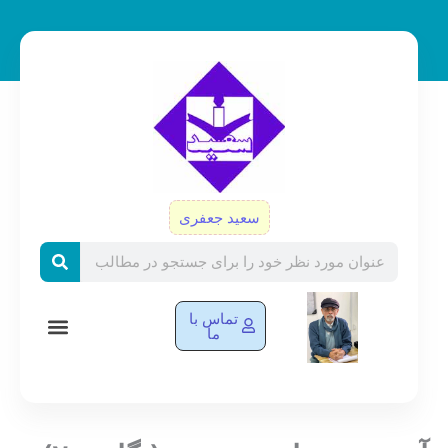
رش
ه
حتوا
سعید جعفری
Search
تماس با
ما