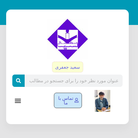
رش
ه
حتوا
سعید جعفری
Search
تماس با
ما