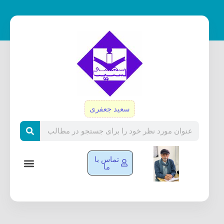
رش
ه
حتوا
سعید جعفری
Search
تماس با
ما