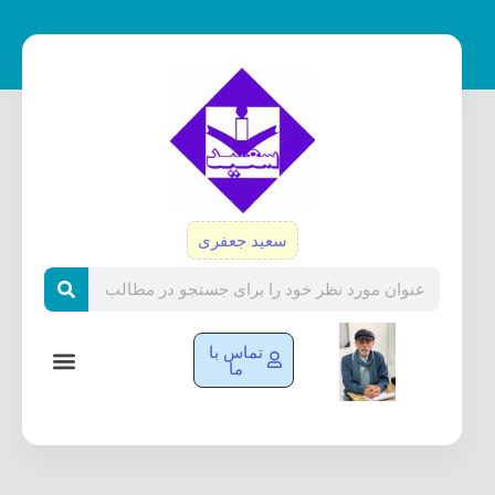
رش
ه
حتوا
سعید جعفری
Search
تماس با
ما