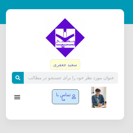
رش
ه
حتوا
سعید جعفری
Search
تماس با
ما