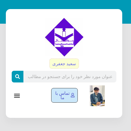
رش
ه
حتوا
سعید جعفری
Search
تماس با
ما