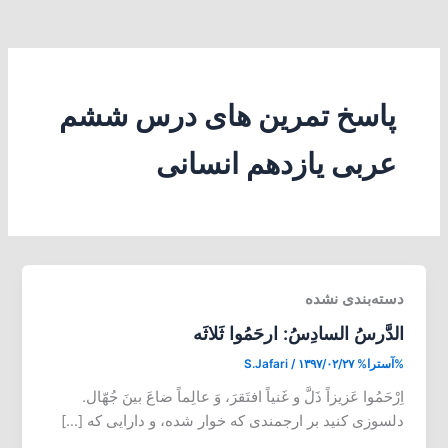
پاسخ تمرین های درس ششم
عربی یازدهم انسانی
دسته‌بندی نشده
الدَّرسُ السادِسُ: ارحَمُوا ثَلاثَه
%آسترا%
۱۳۹۷/۰۲/۲۷
/
S.Jafari
اِرْحَمُوا عَزیزاً ذَلَّ و غَنیاً افتَقرَ، وَ عالِماً ضاعَ بینَ جُهّال.
دلسوزی کنید بر ارجمندی که خوار شده، و دارایی که […]