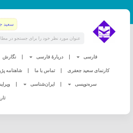
رش
ه
حتوا
سعید ج
Search
فارسی
دربارۀ فارسی
نگارش
کارنمای سعید جعفری
تماس با ما
شاهنامه پژ
سره‌نویسی
ایران‌شناسی
ویرای
تار