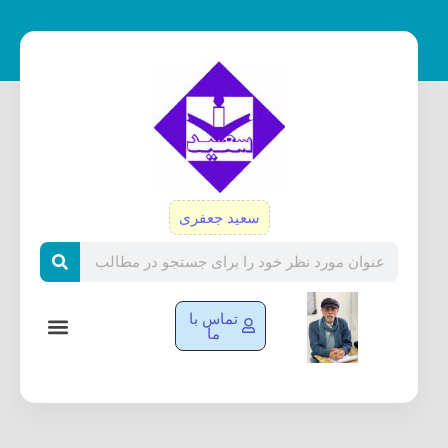
رش
ه
حتوا
سعید جعفری
Search
تماس با
ما