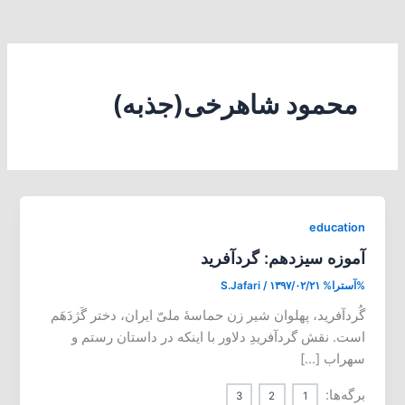
محمود شاهرخی(جذبه)
education
آموزه سیزدهم: گردآفرید
%آسترا%
۱۳۹۷/۰۲/۲۱
/
S.Jafari
گُردآفرید، پهلوان شیر زن حماسۀ ملیّ ایران، دختر گَژدَهَم
است. نقش گردآفریدِ دلاور با اینکه در داستان رستم و
سهراب […]
برگه‌ها:
3
2
1