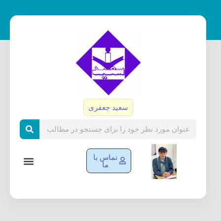
رش
ه
حتوا
سعید جعفری
Search
تماس با
ما