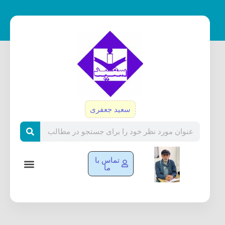
رش
ه
حتوا
سعید جعفری
Search
تماس با
ما