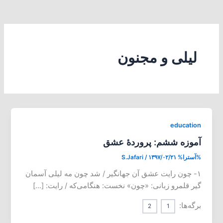
لیلی و مجنون
education
آموزه ششم: پروردۀ عشق
%آسترا%
۱۳۹۷/۰۲/۲۱
/
S.Jafari
۱- چون رایت عشق آن جهانگیر / شد چون مه لیلی آسمان
گیر قلمرو زبانی: «چون» نخست: هنگامی‌که / رایت: […]
برگه‌ها:
2
1