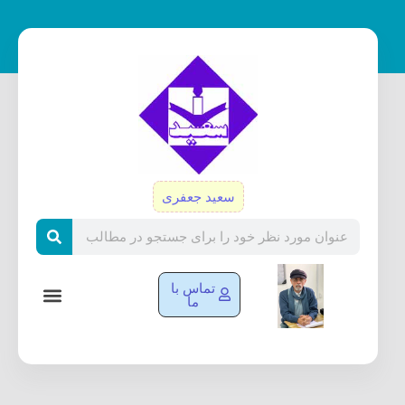
رش
ه
حتوا
سعید جعفری
Search
تماس با
ما