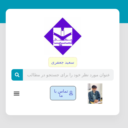
رش
ه
حتوا
سعید جعفری
Search
تماس با
ما