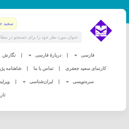
رش
ه
حتوا
سعید ج
Search
فارسی
دربارۀ فارسی
نگارش
کارنمای سعید جعفری
تماس با ما
شاهنامه پژ
سره‌نویسی
ایران‌شناسی
ویرای
تار