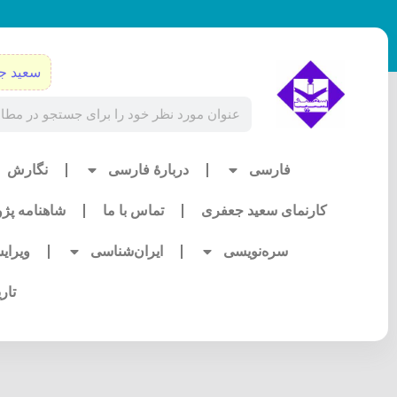
رش
ه
حتوا
سعید ج
Search
فارسی
دربارۀ فارسی
نگارش
کارنمای سعید جعفری
تماس با ما
شاهنامه پژ
سره‌نویسی
ایران‌شناسی
ویرای
تار