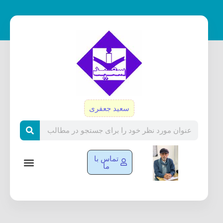
رش
ه
حتوا
سعید جعفری
Search
تماس با
ما