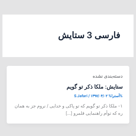
فارسی 3 ستایش
دسته‌بندی نشده
ستایش: ملکا ذکر تو گویم
%آسترا%
۱۳۹۷/۰۴/۰۲
/
S.Jafari
۱- ملکا ذکر تو گویم که تو پاکی و خدایی / نروم جز به همان
ره که توأم راه­نمایی قلمرو […]