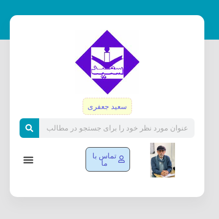
رش
ه
حتوا
سعید جعفری
Search
تماس با
ما