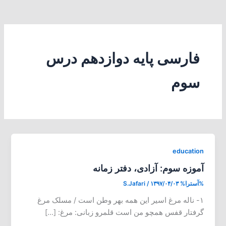
فارسی پایه دوازدهم درس
سوم
education
آموزه سوم: آزادی، دفتر زمانه
%آسترا%
۱۳۹۷/۰۴/۰۳
/
S.Jafari
۱- ناله مرغ اسیر این همه بهر وطن است / مسلک مرغ
گرفتار قفس همچو من است قلمرو زبانی: مرغ: […]