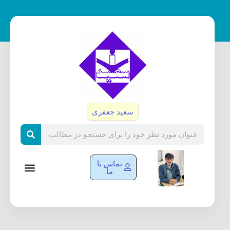
رش
ه
حتوا
سعید جعفری
Search
تماس با
ما