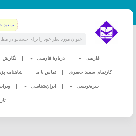
رش
ه
حتوا
سعید ج
Search
فارسی
دربارۀ فارسی
نگارش
کارنمای سعید جعفری
تماس با ما
شاهنامه پژ
سره‌نویسی
ایران‌شناسی
ویرای
تار