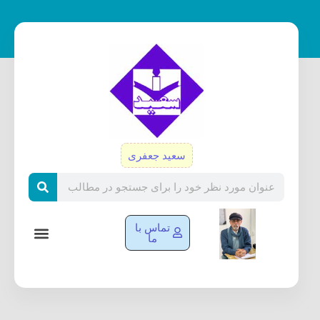
رش
ه
حتوا
سعید جعفری
Search
تماس با
ما