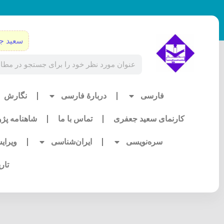
رش
ه
حتوا
سعید ج
Search
فارسی
دربارۀ فارسی
نگارش
کارنمای سعید جعفری
تماس با ما
شاهنامه پژ
سره‌نویسی
ایران‌شناسی
ویرای
تار