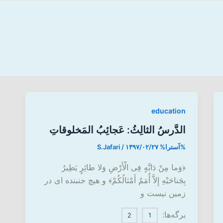
education
الدَّرسُ الثالِثُ: عَجائِبُ المَخلوقاتِ
%آسترا%
۱۳۹۷/۰۲/۲۷
/
S.Jafari
﴿وَما مِنْ دَابَّهٍ فِی الْأَرْضِ وَلا طائِرٍ یَطِیرُ
بِجَناحَیْهِ إِلاَّ أُمَمٌ أَمْثالُکُمْ﴾ و هیچ جنبنده ای در
زمین نیست و
برگه‌ها:
2
1