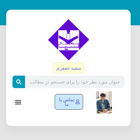
رش
ه
حتوا
سعید جعفری
Search
تماس با
ما