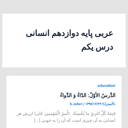
عربی پایه دوازدهم انسانی
درس یکم
education
الدَّرسُ الأوّلُ: الدّاءُ وَ الدَّواءُ
%آسترا%
۱۳۹۷/۱۲/۲۹
/
S.Jafari
قیمَهُ کُلِّ امْرِئٍ ما یُحْسِنُهُ. (أَمیرُ الْمُؤمِنینَ عَلی) ارزش هر
انسانی به آن چیزی است که آن را به خوبی […]