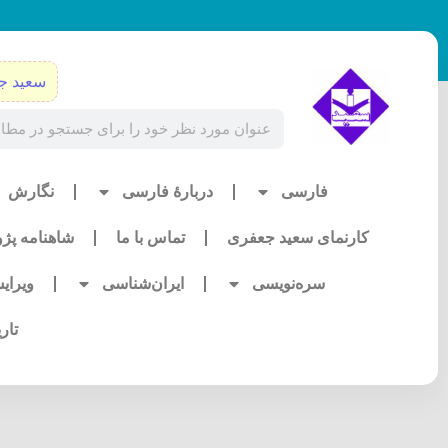
رش
ه
حتوا
سعید ج
Search
فارسی
دربارۀ فارسی
نگارش
کارنمای سعید جعفری
تماس با ما
شاهنامه پژ
سره‌نویسی
ایران‌شناسی
ویرای
تار