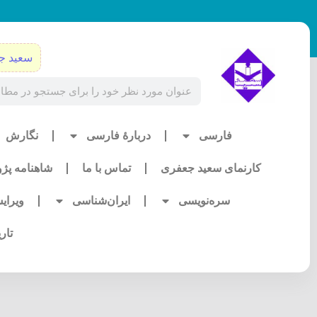
رش
ه
حتوا
سعید ج
Search
فارسی
دربارۀ فارسی
نگارش
کارنمای سعید جعفری
تماس با ما
شاهنامه پژ
سره‌نویسی
ایران‌شناسی
ویرای
تار