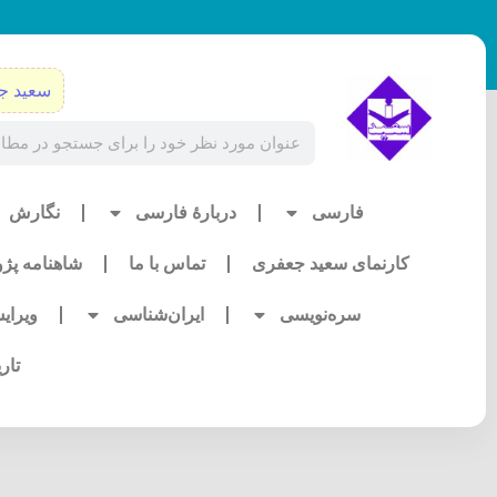
رش
ه
حتوا
سعید ج
Search
فارسی
دربارۀ فارسی
نگارش
کارنمای سعید جعفری
تماس با ما
شاهنامه پژ
سره‌نویسی
ایران‌شناسی
ویرای
تار