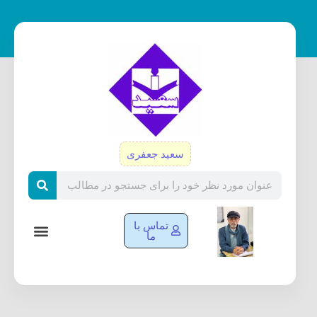
رش
ه
حتوا
سعید جعفری
Search
تماس با
ما