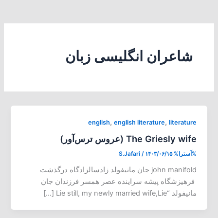
شاعران انگلیسی زبان
,
,
english
english literature
literature
The Griesly wife (عروس ترس‌آور)
%آسترا%
۱۴۰۳/۰۶/۱۵
/
S.Jafari
john manifold جان مانیفولد زادسالزادگاه درگذشت
فرهیزشگاه پیشه سراینده عصر همسر فرزندان جان
مانیفولد “Lie still, my newly married wife,Lie […]