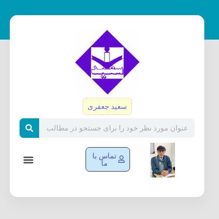
رش
ه
حتوا
سعید جعفری
Search
تماس با
ما