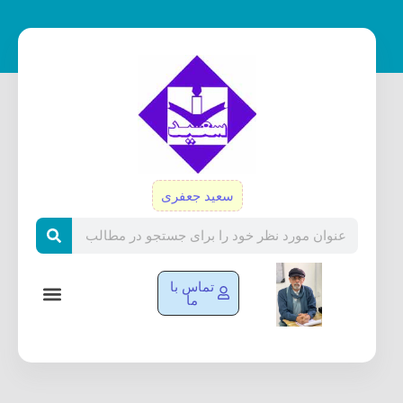
رش
ه
حتوا
سعید جعفری
Search
تماس با
ما