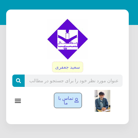
رش
ه
حتوا
سعید جعفری
Search
تماس با
ما