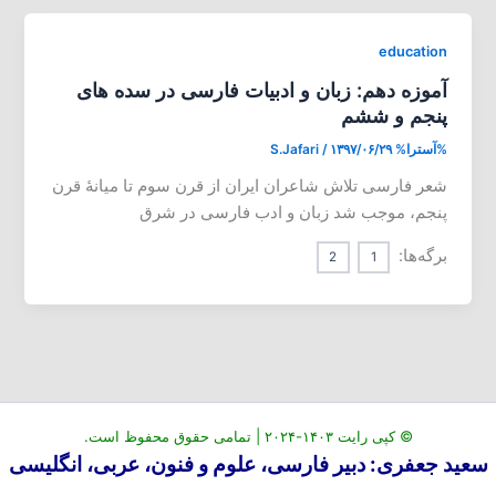
education
آموزه دهم: زبان و ادبیات فارسی در سده های
پنجم و ششم
%آسترا%
۱۳۹۷/۰۶/۲۹
/
S.Jafari
شعر فارسی تلاش شاعران ایران از قرن سوم تا میانۀ قرن
پنجم، موجب شد زبان و ادب فارسی در شرق
برگه‌ها:
2
1
© کپی رایت ۱۴۰۳-۲۰۲۴ | تمامی حقوق محفوظ است.
سعید جعفری: دبیر فارسی، علوم و فنون، عربی، انگلیسی