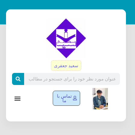
رش
ه
حتوا
سعید جعفری
Search
تماس با
ما