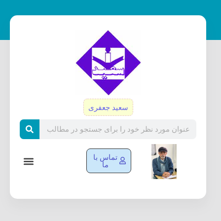
رش
ه
حتوا
سعید جعفری
Search
تماس با
ما