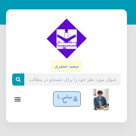
رش
ه
حتوا
سعید جعفری
Search
تماس با
ما