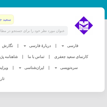
رش
ه
حتوا
سعید ج
Search
فارسی
دربارۀ فارسی
نگارش
کارنمای سعید جعفری
تماس با ما
شاهنامه پژ
سره‌نویسی
ایران‌شناسی
ویرای
تار