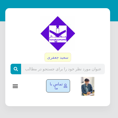
رش
ه
حتوا
سعید جعفری
Search
تماس با
ما