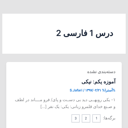
درس 1 فارسی 2
دسته‌بندی نشده
آموزه یکم: نیکی
%آسترا%
۱۳۹۷/۰۲/۲۱
/
S.Jafari
۱- یکی روبهــی دید بی دســت و پای/ فرو مــــاند در لطف
و صـنع خدای قلمرو زبانی: یکی: یک نفر […]
برگه‌ها:
3
2
1