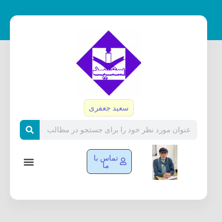
رش
ه
حتوا
سعید جعفری
Search
تماس با
ما