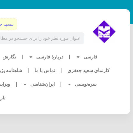
رش
ه
حتوا
سعید ج
Search
فارسی
دربارۀ فارسی
نگارش
کارنمای سعید جعفری
تماس با ما
شاهنامه پژ
سره‌نویسی
ایران‌شناسی
ویرای
تار