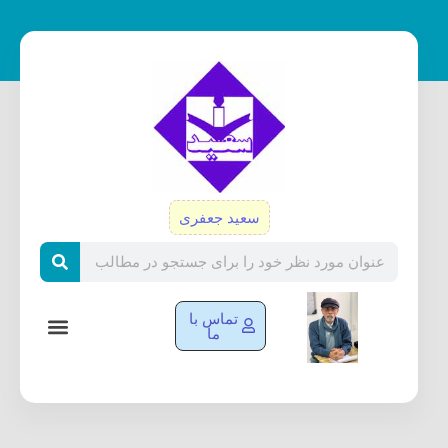
رش
ه
حتوا
سعید جعفری
Search
تماس با
ما