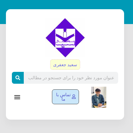
رش
ه
حتوا
سعید جعفری
Search
تماس با
ما