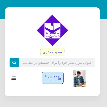
رش
ه
حتوا
سعید جعفری
Search
تماس با
ما