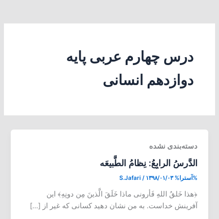
درس چهارم عربی پایه
دوازدهم انسانی
دسته‌بندی نشده
الدَّرسُ الرابِعُ: نِظامُ الطَّبیعَه
%آسترا%
۱۳۹۸/۰۱/۰۳
/
S.Jafari
﴿هذا خَلقُ اللهِ فَأرونی ماذا خَلَقَ الَّذینَ مِن دونِهِ﴾ این
آفرینش خداست. به من نشان دهید کسانی که غیر از […]