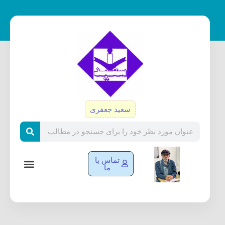
رش
ه
حتوا
سعید جعفری
Search
تماس با
ما