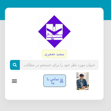
رش
ه
حتوا
سعید جعفری
Search
تماس با
ما