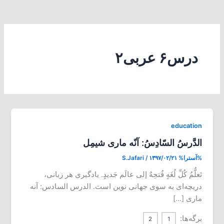
درس۶ عربی۲
education
الدَّرسُ السّادِسُ: آنّه ماری شیمِل
%آسترا%
۱۳۹۷/۰۲/۲۱
/
S.Jafari
تَعلُّمُ کُلِّ لُغَهٍ فُتحِهٌ إلی عالَم جَدیدٍ. یادگیری هر زبانی،
دریچه‌ای به سوی جهانی نوین است. الدرس السادس: آنه
ماری […]
برگه‌ها:
2
1