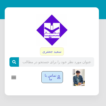
رش
ه
حتوا
سعید جعفری
Search
تماس با
ما