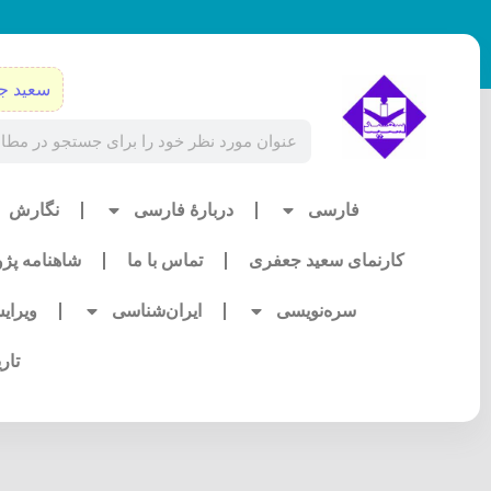
رش
ه
حتوا
سعید ج
Search
فارسی
دربارۀ فارسی
نگارش
کارنمای سعید جعفری
تماس با ما
شاهنامه پژ
سره‌نویسی
ایران‌شناسی
ویرای
تار