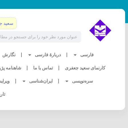
رش
ه
حتوا
سعید ج
Search
فارسی
دربارۀ فارسی
نگارش
کارنمای سعید جعفری
تماس با ما
شاهنامه پژ
سره‌نویسی
ایران‌شناسی
ویرای
تار