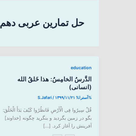
حل تمارین عربی دهم 
education
الدَّرسُ الخامِسُ:‌ هذا خَلقُ الله
(انسانی)
%آسترا%
۱۳۹۹/۱۱/۲۱
/
S.Jafari
قُلْ سِیرُوا فِی الْأَرْضِ فَانظُرُوا کَیْفَ بَدَأَ الْخَلْقَ:
بگو در زمین بگردید و بنگرید چگونه [خداوند]
آفرینش را آغاز کرد. […]