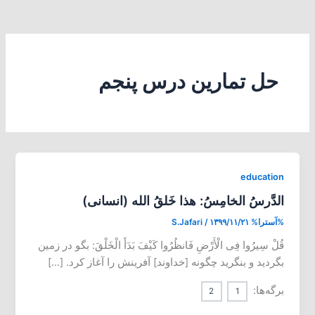
حل تمارین درس پنجم
education
الدَّرسُ الخامِسُ:‌ هذا خَلقُ الله (انسانی)
%آسترا%
۱۳۹۹/۱۱/۲۱
/
S.Jafari
قُلْ سِیرُوا فِی الْأَرْضِ فَانظُرُوا کَیْفَ بَدَأَ الْخَلْقَ: بگو در زمین
بگردید و بنگرید چگونه [خداوند] آفرینش را آغاز کرد. […]
برگه‌ها:
2
1