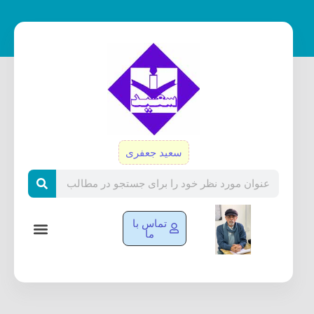
رش
ه
حتوا
سعید جعفری
Search
تماس با
ما