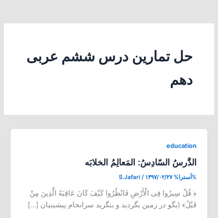
حل تمارین درس ششم عربی
دهم
education
الدَّرسُ السّادِسُ: المَعالِمُ الخلابَه
%آسترا%
۱۳۹۷/۰۲/۲۷
/
S.Jafari
﴿ قُلْ سِیرُوا فِی الْأَرْضِ فَانْظُرُوا کَیْفَ کَانَ عَاقِبَهُ الَّذِینَ مِنْ
قَبْلُ﴾ (بگو در زمین بگردید و بنگرید سرانجام پیشینیان […]