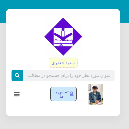
رش
ه
حتوا
سعید جعفری
Search
تماس با
ما