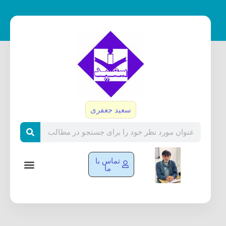
رش
ه
حتوا
سعید جعفری
Search
تماس با
ما